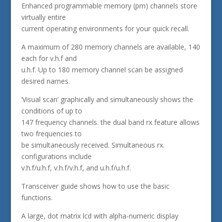
Enhanced programmable memory (pm) channels store
virtually entire
current operating environments for your quick recall.
A maximum of 280 memory channels are available, 140
each for v.h.f and
u.h.f. Up to 180 memory channel scan be assigned
desired names.
‘Visual scan’ graphically and simultaneously shows the
conditions of up to
147 frequency channels. the dual band rx feature allows
two frequencies to
be simultaneously received. Simultaneous rx.
configurations include
v.h.f/u.h.f, v.h.f/v.h.f, and u.h.f/u.h.f.
Transceiver guide shows how to use the basic
functions.
A large, dot matrix lcd with alpha-numeric display