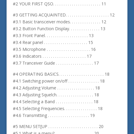
#2 YOUR FIRST QSO. . . . . . . . . . . . . . . . . . . . . . . 11
#3 GETTING ACQUAINTED. . . . . . . . . . . . . . . . . . . . . 12
#3.1 Basic transceiver modes. . . . . . . . . . . . . . . 12
#3.2 Button Function Display. . . . . . . . . . . . . . . 13
#3.3 Front Panel. . . . . . . . . . . . . . . . . . . . . 13
#3.4 Rear panel . . . . . . . . . . . . . . . . . . . . . 15
#3.5 Microphone . . . . . . . . . . . . . . . . . . . . . 16
#3.6 Indicators . . . . . . . . . . . . . . . . . . . . . 17
#3.7 Tranceiver Guide . . . . . . . . . . . . . . . . . . 17
#4 OPERATING BASICS. . . . . . . . . . . . . . . . . . . . . . 18
#4.1 Switching power on/off . . . . . . . . . . . . . . . 18
#4.2 Adjusting Volume . . . . . . . . . . . . . . . . . . 18
#4.3 Adjusting Squelch. . . . . . . . . . . . . . . . . . 18
#4.4 Selecting a Band . . . . . . . . . . . . . . . . . . 18
#4.5 Selecting Frequencies. . . . . . . . . . . . . . . . 18
#4.6 Transmitting . . . . . . . . . . . . . . . . . . . . 19
#5 MENU SET[UP . . . . . . . . . . . . . . . . . . . . . . . . 20
#5.1 What is a menu?. . . . . . . . . . . . . . . . . . . 20