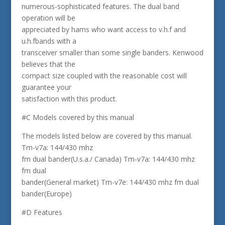
numerous-sophisticated features. The dual band
operation will be
appreciated by hams who want access to v.h.f and
u.h.fbands with a
transceiver smaller than some single banders. Kenwood
believes that the
compact size coupled with the reasonable cost will
guarantee your
satisfaction with this product.
#C Models covered by this manual
The models listed below are covered by this manual.
Tm-v7a: 144/430 mhz
fm dual bander(U.s.a./ Canada) Tm-v7a: 144/430 mhz
fm dual
bander(General market) Tm-v7e: 144/430 mhz fm dual
bander(Europe)
#D Features